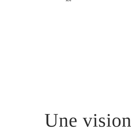
RH
Une visio