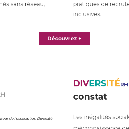
més sans réseau,
pratiques de recr
inclusives.
Découvrez +
DI
V
ERS
ITÉ
RH
constat
Les inégalités sociale
eur de l’association Diversité
méconnaissance des 