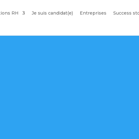
tions RH
Je suis candidat(e)
Entreprises
Success st